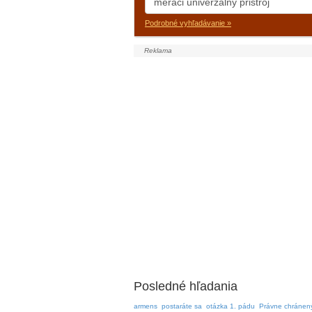
Podrobné vyhľadávanie »
Posledné hľadania
armens
postaráte sa
otázka 1. pádu
Právne chránen