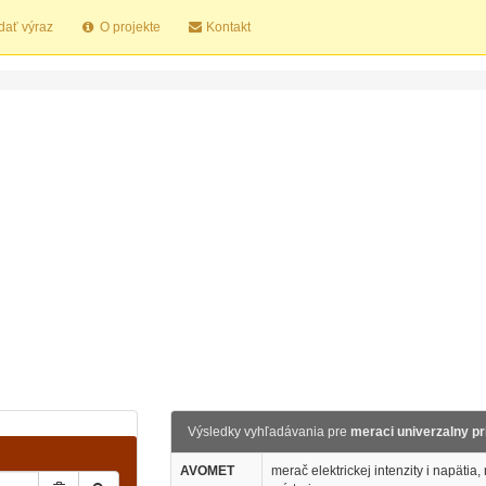
dať výraz
O projekte
Kontakt
Výsledky vyhľadávania pre
meraci univerzalny pri
AVOMET
merač elektrickej intenzity i napätia