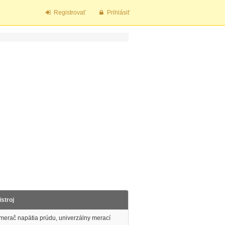
Registrovať
Prihlásiť
stroj
, merač napätia prúdu, univerzálny merací