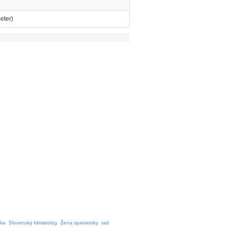
eter)
lka
Slovenský klimatolog
Žena spanielsky
rad