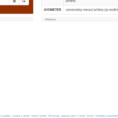
prístroj
AVOMETER
univerzálny merací prístroj (aj multim
ý vynález
nauka o rytme
svizne rychlo
Recenzia
priamy uder v
ktorý, hovor.
korejsky automobi