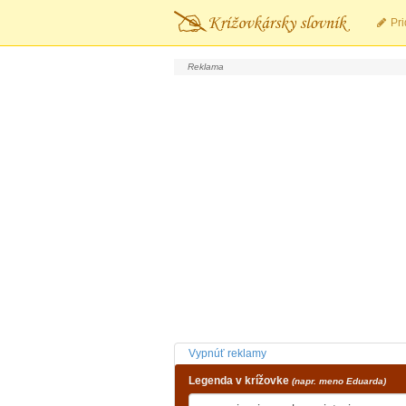
Pri
Vypnúť reklamy
Legenda v krížovke
(napr. meno Eduarda)