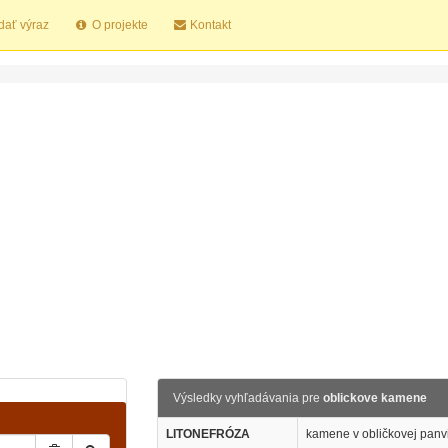
dať výraz
O projekte
Kontakt
Výsledky vyhľadávania pre
oblickove kamene
LITONEFRÓZA
kamene v obličkovej panv