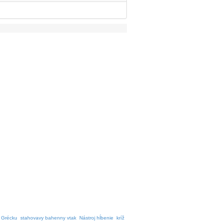
v Grécku
stahovavy bahenny vtak
Nástroj hĺbenie
kríž