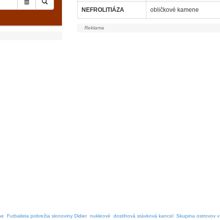
NEFROLITIÁZA
obličkové kamene
he
Futbalista pobrežia slonoviny Didier
nukleové
dostihová stávková kancel
Skupina ostrovov 