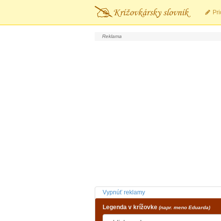
Pri
Vypnúť reklamy
Legenda v krížovke
(napr. meno Eduarda)