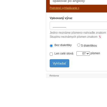
Podrobné vyhľadávanie »
Vpisovaný výraz
Jedno neznáme písmeno nahraďte znakom
Skupinu neznámych písmen znakom
%
Bez diakritiky
S diakritikou
písmen
Len celé slová
Vyhľadať