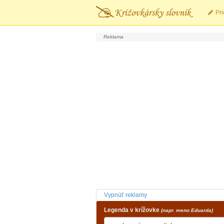
Pri
Vypnúť reklamy
Legenda v krížovke
(napr. meno Eduarda)