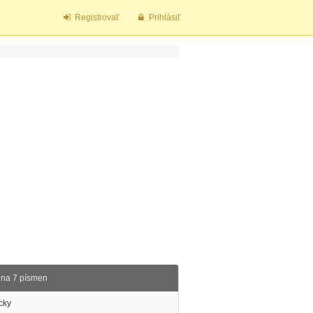
Registrovať
Prihlásiť
na 7 písmen
cky