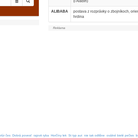
(i Aladín)
ALIBABA
postava z rozprávky o zbojníkoch, ori
hrdina
elúr čes
Dobrá povesť
rajovit ryba
Horčíny lek
St typ aut
nie tak odlišne
oválné bielé pečivo
b