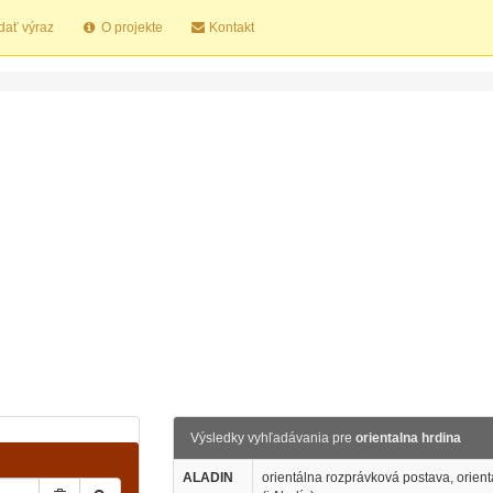
dať výraz
O projekte
Kontakt
Výsledky vyhľadávania pre
orientalna hrdina
ALADIN
orientálna rozprávková postava, orien