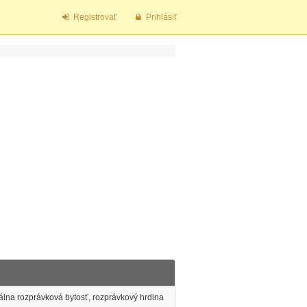
Registrovať
Prihlásiť
tálna rozprávková bytosť, rozprávkový hrdina