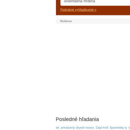
Podrobné vyhľadávanie »
Posledné hľadania
ab
prirodzený úbytok tovaru
Zajal kniž
španielsky ly
t