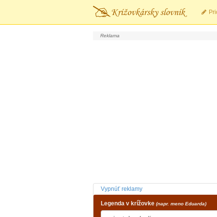
Pri
Vypnúť reklamy
Legenda v krížovke
(napr. meno Eduarda)