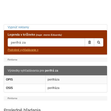
Vypnúť reklamy
Legenda v krížovke
(napr. meno Eduarda)
Podrobné vyhľadávanie »
Výsledky vyhľadávania pre
perifrá za
OPIS
perifráza
OSIS
perifráza
Posledné hľadania