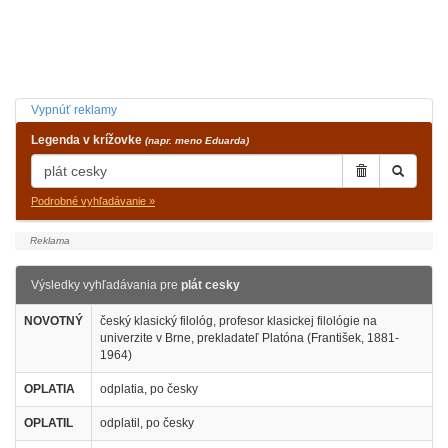
Vypnúť reklamy
Legenda v krížovke
(napr. meno Eduarda)
Podrobné vyhľadávanie »
Výsledky vyhľadávania pre
plát cesky
NOVOTNÝ
český klasický filológ, profesor klasickej filológie na
univerzite v Brne, prekladateľ Platóna (František, 1881-
1964)
OPLATIA
odplatia, po česky
OPLATIL
odplatil, po česky