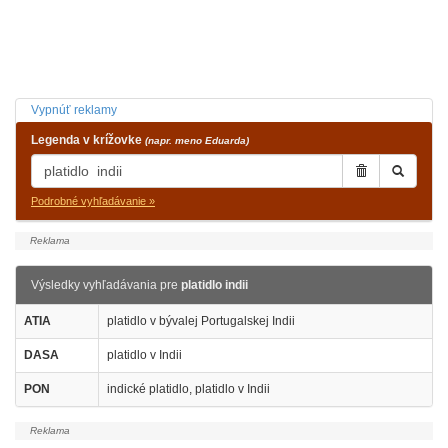
Vypnúť reklamy
Legenda v krížovke
(napr. meno Eduarda)
Podrobné vyhľadávanie »
Výsledky vyhľadávania pre
platidlo indii
ATIA
platidlo v bývalej Portugalskej Indii
DASA
platidlo v Indii
PON
indické platidlo, platidlo v Indii