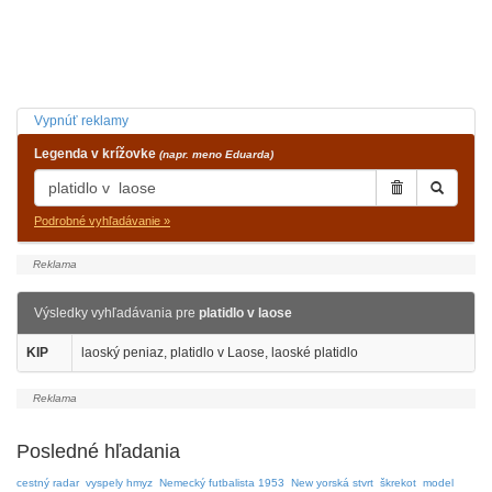
Vypnúť reklamy
Legenda v krížovke
(napr. meno Eduarda)
Podrobné vyhľadávanie »
Výsledky vyhľadávania pre
platidlo v laose
KIP
laoský peniaz, platidlo v Laose, laoské platidlo
Posledné hľadania
cestný radar
vyspely hmyz
Nemecký futbalista 1953
New yorská stvrt
škrekot
model