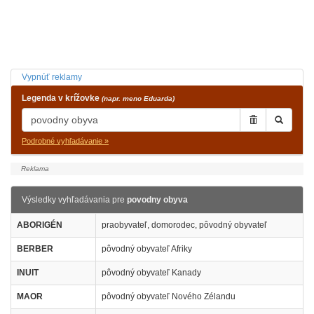
Vypnúť reklamy
Legenda v krížovke
(napr. meno Eduarda)
Podrobné vyhľadávanie »
Výsledky vyhľadávania pre
povodny obyva
ABORIGÉN
praobyvateľ, domorodec, pôvodný obyvateľ
BERBER
pôvodný obyvateľ Afriky
INUIT
pôvodný obyvateľ Kanady
MAOR
pôvodný obyvateľ Nového Zélandu