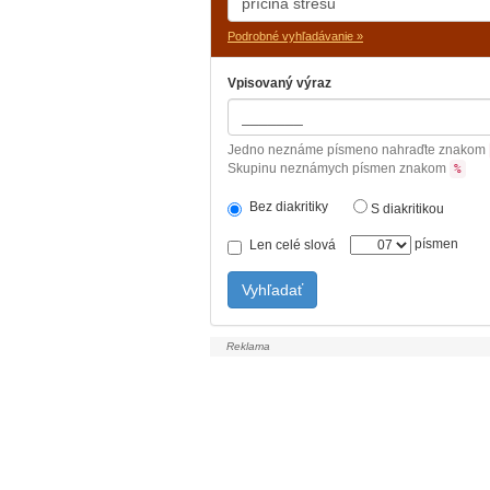
Podrobné vyhľadávanie »
Vpisovaný výraz
Jedno neznáme písmeno nahraďte znakom
Skupinu neznámych písmen znakom
%
Bez diakritiky
S diakritikou
písmen
Len celé slová
Vyhľadať