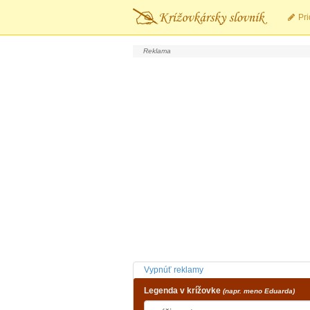
Pri
Vypnúť reklamy
Legenda v krížovke
(napr. meno Eduarda)