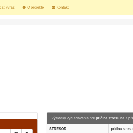
dať výraz
O projekte
Kontakt
Výsledky vyhľadávania pre
príčina stresu
na 7 pí
STRESOR
príčina stresu