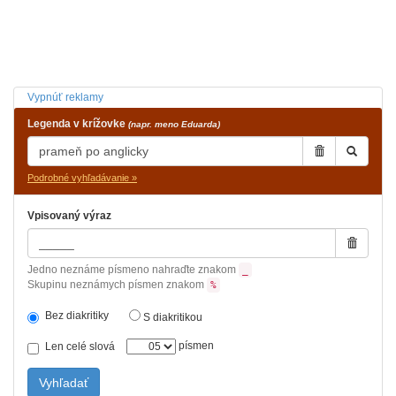
Vypnúť reklamy
Legenda v krížovke
(napr. meno Eduarda)
Podrobné vyhľadávanie »
Vpisovaný výraz
Jedno neznáme písmeno nahraďte znakom
_
Skupinu neznámych písmen znakom
%
Bez diakritiky
S diakritikou
písmen
Len celé slová
Vyhľadať