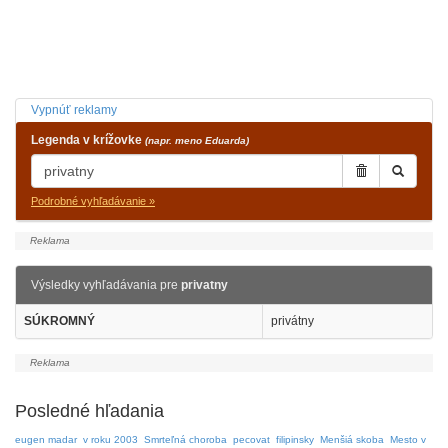
Vypnúť reklamy
Legenda v krížovke
(napr. meno Eduarda)
Podrobné vyhľadávanie »
Výsledky vyhľadávania pre
privatny
SÚKROMNÝ
privátny
Posledné hľadania
eugen madar
v roku 2003
Smrteľná choroba
pecovat
filipinsky
Menšiá skoba
Mesto v