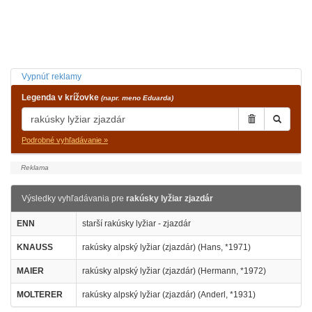
Vypnúť reklamy
Legenda v krížovke
(napr. meno Eduarda)
Podrobné vyhľadávanie »
Výsledky vyhľadávania pre
rakúsky lyžiar zjazdár
ENN
starší rakúsky lyžiar - zjazdár
KNAUSS
rakúsky alpský lyžiar (zjazdár) (Hans, *1971)
MAIER
rakúsky alpský lyžiar (zjazdár) (Hermann, *1972)
MOLTERER
rakúsky alpský lyžiar (zjazdár) (Anderl, *1931)