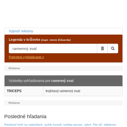
Vypnúť reklamy
Legenda v krížovke
(napr. meno Eduarda)
Podrobné vyhľadávanie »
Výsledky vyhľadávania pre
ramenný sval
TRICEPS
trojhlavý ramenný sval
Posledné hľadania
Predavač kníh na nabrežiach
rychlo hovoril
rozhlas tanzan
vyhrn
Pár oči
mládenec