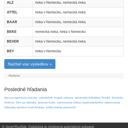
ALZ
rieka v Nemecku, nemecká rieka
ATTEL
rieka v Nemecku, nemecká rieka
BAAR
rieka v Nemecku, nemecká rieka
BEKE
nemecká rieka, rieka v Nemecku
BEVER
rieka v Nemecku, nemecká rieka
BEY
rieka v Nemecku
Načítať viac výsledkov »
Posledné hľadania
tlacova agentura turecka
nahrdelnik
bujará zabava
slovenský futbalista Tomáš
Kozácka
hodnos
člen po latinsky
jedovat huba
vykurovacie teleso teplovzdušného vykurovania
taliansky výrobca huslí Andrea
veľký indicky panovník
© Jozef Rusňák. Databáza je chránená autorskými právami.