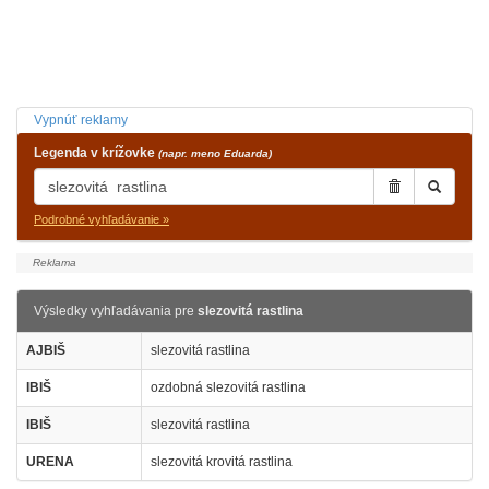
Vypnúť reklamy
Legenda v krížovke
(napr. meno Eduarda)
Podrobné vyhľadávanie »
Výsledky vyhľadávania pre
slezovitá rastlina
AJBIŠ
slezovitá rastlina
IBIŠ
ozdobná slezovitá rastlina
IBIŠ
slezovitá rastlina
URENA
slezovitá krovitá rastlina