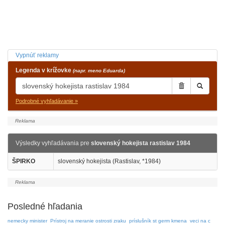
Vypnúť reklamy
Legenda v krížovke
(napr. meno Eduarda)
Podrobné vyhľadávanie »
Výsledky vyhľadávania pre
slovenský hokejista rastislav 1984
ŠPIRKO
slovenský hokejista (Rastislav, *1984)
Posledné hľadania
nemecky minister
Prístroj na meranie ostrosti zraku
príslušník st germ kmena
veci na c