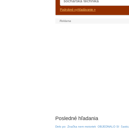
Podrobné vyhľadávanie »
Posledné hľadania
Delo po
Značka nem motoriek
OBJEDNALO SI
častic