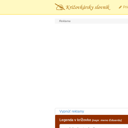
Pri
Vypnúť reklamy
Legenda v krížovke
(napr. meno Eduarda)