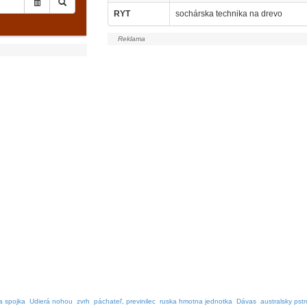
RYT
sochárska technika na drevo
a spojka
Udierá nohou
zvrh
páchateľ, previnilec
ruska hmotna jednotka
Dávas
australsky pstr