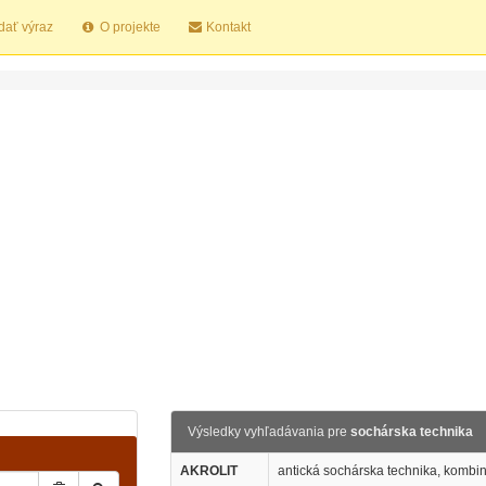
dať výraz
O projekte
Kontakt
Výsledky vyhľadávania pre
sochárska technika
AKROLIT
antická sochárska technika, komb