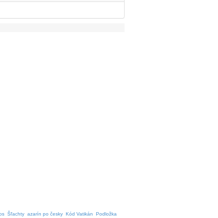
os
Šľachty
azarín po česky
Kód Vatikán
Podložka