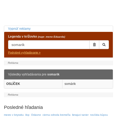
Vypnúť reklamy
Legenda v krížovke
(napr. meno Eduarda)
Podrobné vyhľadávanie »
Výsledky vyhľadávania pre
somarik
OSLÍČEK
somárik
Posledné hľadania
mesto v lotyssku
ilop
Oslavne
cierna odroda kremeňa
lietajuci tanier
nezíska kúpou