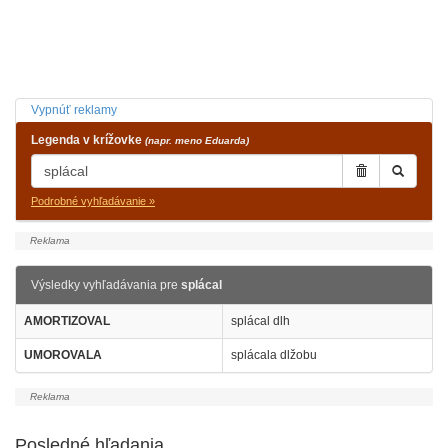
Vypnúť reklamy
Legenda v krížovke
(napr. meno Eduarda)
Podrobné vyhľadávanie »
Výsledky vyhľadávania pre
splácal
AMORTIZOVAL
splácal dlh
UMOROVALA
splácala dlžobu
Posledné hľadania