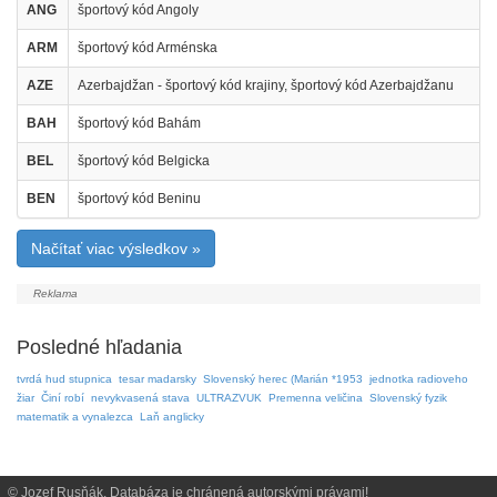
ANG
športový kód Angoly
ARM
športový kód Arménska
AZE
Azerbajdžan - športový kód krajiny, športový kód Azerbajdžanu
BAH
športový kód Bahám
BEL
športový kód Belgicka
BEN
športový kód Beninu
Načítať viac výsledkov »
Posledné hľadania
tvrdá hud stupnica
tesar madarsky
Slovenský herec (Marián *1953
jednotka radioveho
žiar
Činí robí
nevykvasená stava
ULTRAZVUK
Premenna veličina
Slovenský fyzik
matematik a vynalezca
Laň anglicky
© Jozef Rusňák. Databáza je chránená autorskými právami!