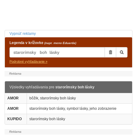
Vypnúť reklamy
Legenda v krížovke
(napr. meno Eduarda)
Podrobné vyhľadávanie »
Výsledky vyhľadávania pre
starorímsky boh lásky
AMOR
bôžik, starorímsky boh lásky
AMOR
starorímsky boh lásky, symbol lásky, jeho zobrazenie
KUPIDO
starorímsky boh lásky