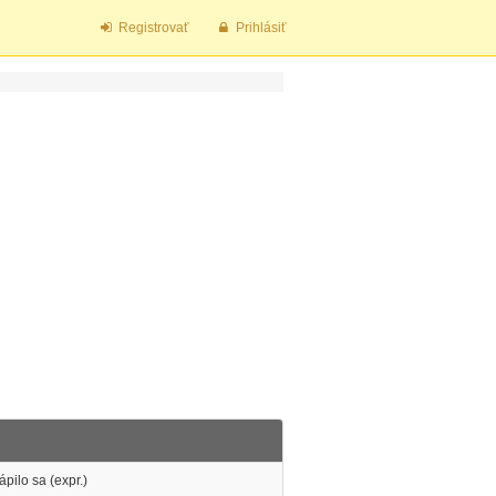
Registrovať
Prihlásiť
rápilo sa (expr.)