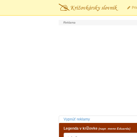
Pri
Vypnúť reklamy
Legenda v krížovke
(napr. meno Eduarda)