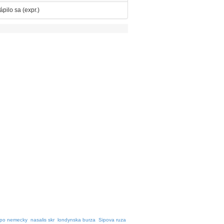
rápilo sa (expr.)
 po nemecky
nasalis skr
londynska burza
Sipova ruza