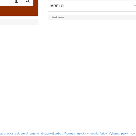
MRELO
t
aberačka
oslovoval
vrúcne
rimavskej sobot
Ponosa
epická v
svetlo fialov
Vyhanal puky
nov