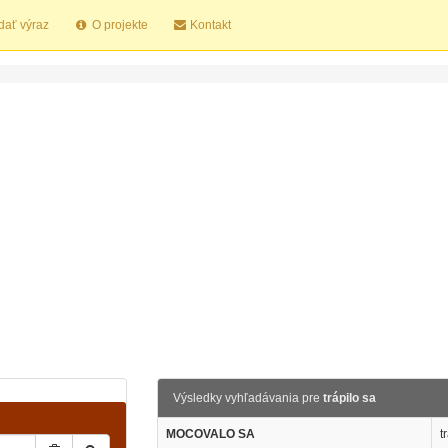
dať výraz
O projekte
Kontakt
Výsledky vyhľadávania pre
trápilo sa
MOCOVALO SA
t