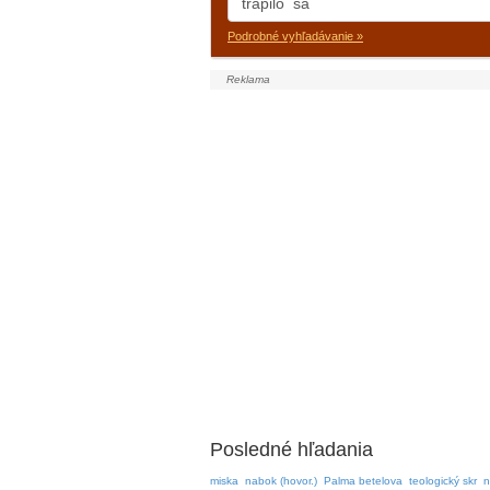
Podrobné vyhľadávanie »
Posledné hľadania
miska
nabok (hovor.)
Palma betelova
teologický skr
n