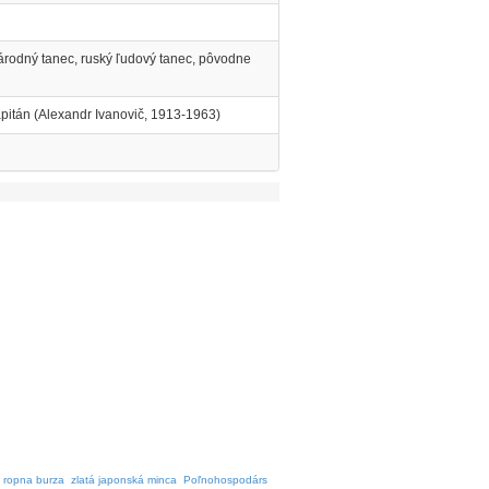
árodný tanec, ruský ľudový tanec, pôvodne
apitán (Alexandr Ivanovič, 1913-1963)
 ropna burza
zlatá japonská minca
Poľnohospodárs