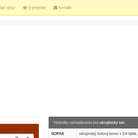
dať výraz
O projekte
Kontakt
Výsledky vyhľadávania pre
ukrajinsky tan
GOPAK
ukrajinský ľudový tanec v 2/4 takte,