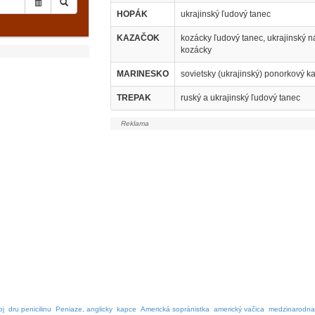
HOPÁK
ukrajinský ľudový tanec
KAZAČOK
kozácky ľudový tanec, ukrajinský n
kozácky
MARINESKO
sovietsky (ukrajinský) ponorkový k
TREPAK
ruský a ukrajinský ľudový tanec
oj
dru penicilinu
Peniaze, anglicky
kapce
Americká sopránistka
americký vačica
medzinarodna