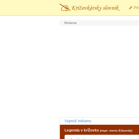
Pri
Vypnúť reklamy
Legenda v krížovke
(napr. meno Eduarda)