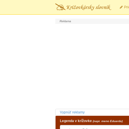
Pri
Vypnúť reklamy
Legenda v krížovke
(napr. meno Eduarda)