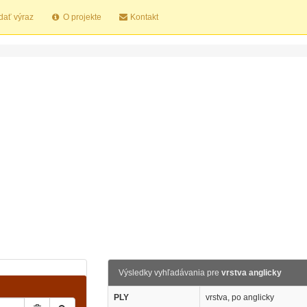
dať výraz
O projekte
Kontakt
Výsledky vyhľadávania pre
vrstva anglicky
PLY
vrstva, po anglicky