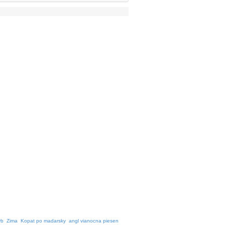
ýb
Zima
Kopat po madarsky
angl vianocna piesen