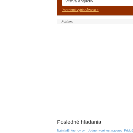
Podrobné vyhľadávanie »
Posledné hľadania
Najmladší Aronov syn
Jednomyselnost nazorov
Prislu