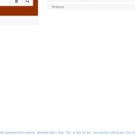
šnik starogreckeho kmeňa
Islamský štát v Sýrii
792
st fran fut fun
vod plocha určená pre chov r