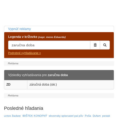
Vypnúť reklamy
Legenda v krížovke
(napr. meno Eduarda)
Podrobné vyhľadávanie »
Výsledky vyhľadávania pre
zaručna doba
ZD
záručná doba (skr.)
Posledné hľadania
uctivo žiadate
IBIŠTEK KONOPNÝ
slovensky spisovatel pal pôv
Poša
Dufam
pesiak