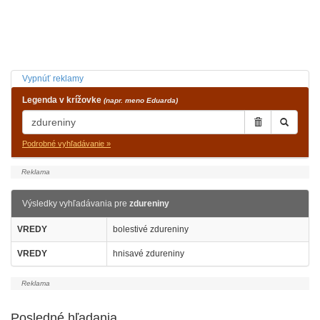
Vypnúť reklamy
Legenda v krížovke
(napr. meno Eduarda)
Podrobné vyhľadávanie »
Výsledky vyhľadávania pre
zdureniny
VREDY
bolestivé zdureniny
VREDY
hnisavé zdureniny
Posledné hľadania