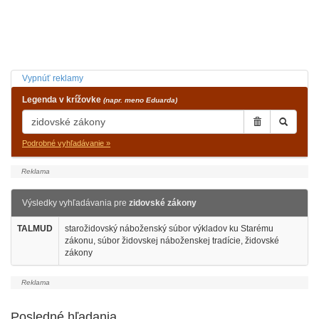
Vypnúť reklamy
Legenda v krížovke
(napr. meno Eduarda)
Podrobné vyhľadávanie »
Výsledky vyhľadávania pre
zidovské zákony
TALMUD
starožidovský náboženský súbor výkladov ku Starému
zákonu, súbor židovskej náboženskej tradície, židovské
zákony
Posledné hľadania