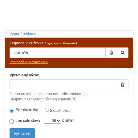
Vypnúť reklamy
Legenda v krížovke
(napr. meno Eduarda)
Podrobné vyhľadávanie »
Vpisovaný výraz
Jedno neznáme písmeno nahraďte znakom
_
Skupinu neznámych písmen znakom
%
Bez diakritiky
S diakritikou
písmen
Len celé slová
Vyhľadať