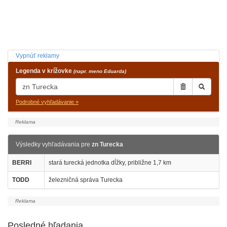
Vypnúť reklamy
Legenda v krížovke
(napr. meno Eduarda)
Podrobné vyhľadávanie »
Výsledky vyhľadávania pre
zn Turecka
BERRI
stará turecká jednotka dĺžky, približne 1,7 km
TODD
železničná správa Turecka
Posledné hľadania