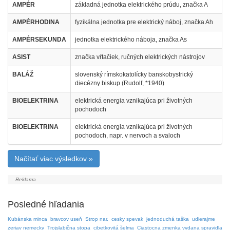
AMPÉR
základná jednotka elektrického prúdu, značka A
AMPÉRHODINA
fyzikálna jednotka pre elektrický náboj, značka Ah
AMPÉRSEKUNDA
jednotka elektrického náboja, značka As
ASIST
značka vŕtačiek, ručných elektrických nástrojov
BALÁŽ
slovenský rímskokatolícky banskobystrický
diecézny biskup (Rudolf, *1940)
BIOELEKTRINA
elektrická energia vznikajúca pri životných
pochodoch
BIOELEKTRINA
elektrická energia vznikajúca pri životných
pochodoch, napr. v nervoch a svaloch
Načítať viac výsledkov »
Posledné hľadania
Kubánska minca
bravcov useň
Strop nar.
cesky spevak
jednoduchá taška
udierajme
zeriav nemecky
Trojslabična stopa
cibetkovitá šelma
Ciastocna zmenka vydana spravidla