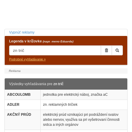
Vypnúť reklamy
Legenda v krížovke
(napr. meno Eduarda)
Podrobné vyhľadávanie »
Výsledky vyhľadávania pre
zn trič
ABCOULOMB
jednotka pre elektrický náboj, značka aC
ADLER
zn. reklamných tričiek
AKČNÝ PRÚD
elektrický prúd vznikajúci pri podráždení svalov
alebo nervov, využíva sa pri vyšetrovaní činnosti
srdca a iných orgánov