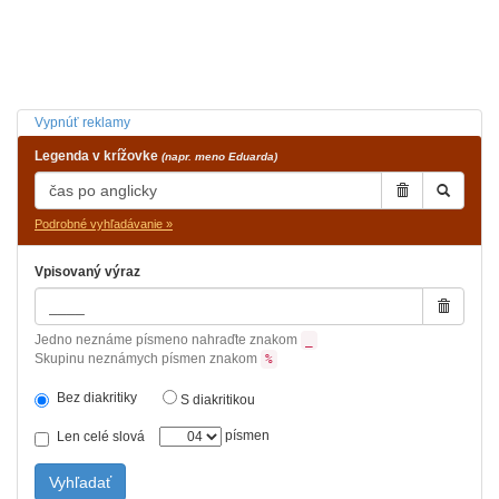
Vypnúť reklamy
Legenda v krížovke
(napr. meno Eduarda)
Podrobné vyhľadávanie »
Vpisovaný výraz
Jedno neznáme písmeno nahraďte znakom
_
Skupinu neznámych písmen znakom
%
Bez diakritiky
S diakritikou
písmen
Len celé slová
Vyhľadať