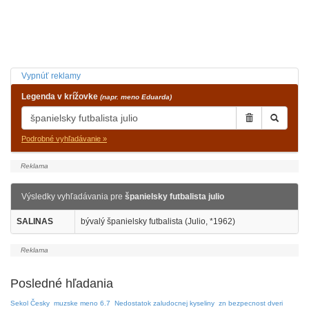
Vypnúť reklamy
Legenda v krížovke
(napr. meno Eduarda)
Podrobné vyhľadávanie »
Výsledky vyhľadávania pre
španielsky futbalista julio
SALINAS
bývalý španielsky futbalista (Julio, *1962)
Posledné hľadania
Sekol Česky
muzske meno 6.7
Nedostatok zaludocnej kyseliny
zn bezpecnost dveri