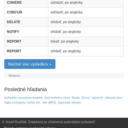
COHERE
súhlasiť, po anglicky
CONCUR
súhlasiť, po anglicky
DELATE
ohlásiť, po anglicky
NOTIFY
ohlásiť, po anglicky
REPORT
hlásiť, po anglicky
REPORT
ohlásiť, po anglicky
Načítať viac výsledkov »
Posledné hľadania
bulharsko oznacenie lietadiel
Cast tenkeho creva
Dusila
Znova
odznovA
cirkevný obra
čajka zoologicky
liečba lek.
Irán (MPZ)
Japonská skratka
© Jozef Rusňák. Databáza je chránená autorskými právami!