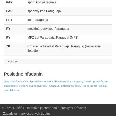
PAR
šport. kód paraguaja
PAR
športový kód Paraguaja
PRY
kod Paraguaja
PY
medzinárodný kód Paraguaja
PY
MPZ áut Paraguaja, Paraguaj (MPZ)
ZP
označenie lietadiel Paraguaja, Paraguaj (označenie
lietadiel)
Posledné hľadania
Uruguajská televízia
Spanielska tenistka
Rimsky epicky a tragicky basnik
pretekár auto
obili zasiate v jeseni
kupel prva cast
Koncová
patizón po česky
jeden po fra
plôška
pred krídlom
© Jozef Rusňák. Databáza je chránená autorskými právami!
Zásady ochrany osobných údajov