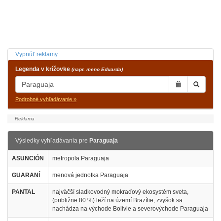
Vypnúť reklamy
Legenda v krížovke
(napr. meno Eduarda)
Podrobné vyhľadávanie »
Výsledky vyhľadávania pre
Paraguaja
ASUNCIÓN
metropola Paraguaja
GUARANÍ
menová jednotka Paraguaja
PANTAL
najväčší sladkovodný mokraďový ekosystém sveta,
(približne 80 %) leží na území Brazílie, zvyšok sa
nachádza na východe Bolívie a severovýchode Paraguaja