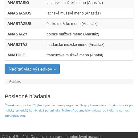
ANASTASIO
talianske mužské meno (Anastáz)
ANASTASIUS
latinské mužské meno (Anastáz)
ANASTÁZIUS
české mužské meno (Anastáz)
ANASTAZY
poľské mužské meno (Anastáz)
ANASZTÁZ
maďarské mužské meno (Anastáz)
ANATOLE
francúzske mužské meno (Anatol)
Načítať viac výsledkov »
Posledné hľadania
Článok rast púčika
Chýba v počítačovom programe
Svajc plosná miera
Stryko
špička po
nglicky
americký komik
tiež po latinsky
Maľovať po anglicky
miesanec indian a černoch
chirurgicky noz
© Jozef Rusňák. Databáza je chránená autorskými právami!