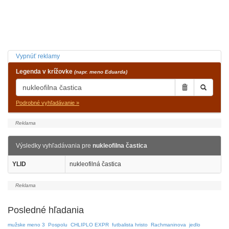
Vypnúť reklamy
Legenda v krížovke
(napr. meno Eduarda)
Podrobné vyhľadávanie »
Výsledky vyhľadávania pre
nukleofilna častica
YLID
nukleofilná častica
Posledné hľadania
mužske meno 3
Pospolu
CHLIPLO EXPR
futbalista hristo
Rachmaninova
jedlo