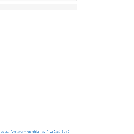
resl zar
Vyplavený kus uhlia nar.
Prvá časť
Šok 5