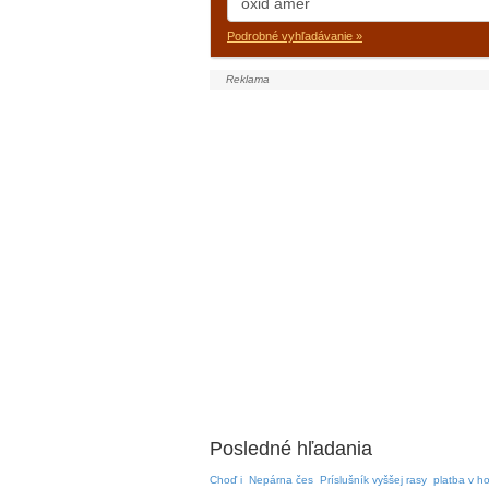
Podrobné vyhľadávanie »
Posledné hľadania
Choď i
Nepárna čes
Príslušník vyššej rasy
platba v ho