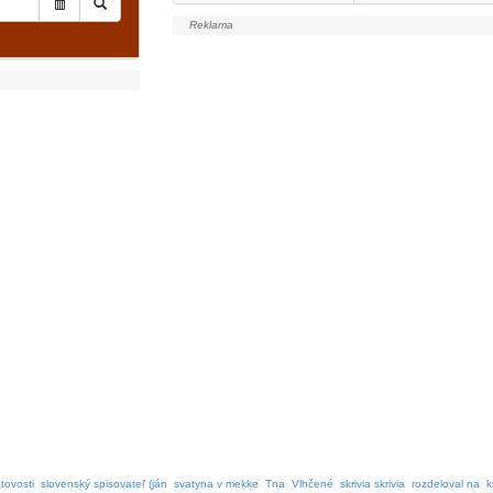
tovosti
slovenský spisovateľ (ján
svatyna v mekke
Tna
Vlhčené
skrivia skrivia
rozdeloval na
k