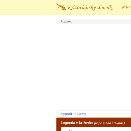
Pri
Vypnúť reklamy
Legenda v krížovke
(napr. meno Eduarda)