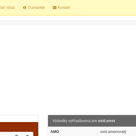
dať výraz
O projekte
Kontakt
Výsledky vyhľadávania pre
oxid amer
AMO
oxid americnatý