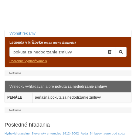
Vypnúť reklamy
Legenda v krížovke
(napr. meno Eduarda)
Podrobné vyhľadávanie »
Výsledky vyhľadávania pre
pokuta za nedodrzanie zmluvy
PENÁLE
peňažná pokuta za nedodržanie zmluvy
Posledné hľadania
Hydroxid draselne
Slovenský entomolog 1912- 2002
Azda
9 hlasov
autor pod cudz