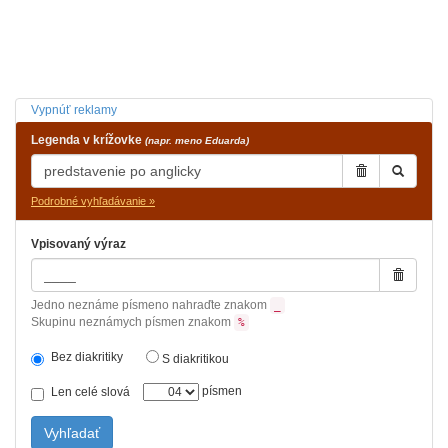
Vypnúť reklamy
Legenda v krížovke
(napr. meno Eduarda)
Podrobné vyhľadávanie »
Vpisovaný výraz
Jedno neznáme písmeno nahraďte znakom
_
Skupinu neznámych písmen znakom
%
Bez diakritiky
S diakritikou
písmen
Len celé slová
Vyhľadať