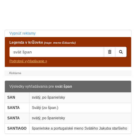
Vypnúť reklamy
Legenda v krížovke
(napr. meno Eduarda)
Podrobné vyhľadávanie »
Výsledky vyhľadávania pre
svät špan
SAN
svätý, po španielsky
SANTA
Svätý (zo špan.)
SANTA
svätý, po španielsky
SANTIAGO
španielske a portugalské meno Svätého Jakuba staršieho