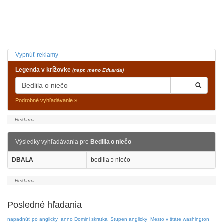
Vypnúť reklamy
Legenda v krížovke
(napr. meno Eduarda)
Podrobné vyhľadávanie »
Výsledky vyhľadávania pre
Bedlila o niečo
DBALA
bedlila o niečo
Posledné hľadania
napadnúť po anglicky
anno Domini skratka
Stupen anglicky
Mesto v štáte washington