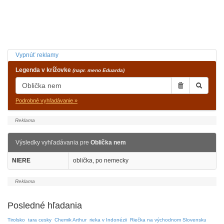
Vypnúť reklamy
Legenda v krížovke
(napr. meno Eduarda)
Podrobné vyhľadávanie »
Výsledky vyhľadávania pre
Oblička nem
NIERE
oblička, po nemecky
Posledné hľadania
Tirolsko
tara cesky
Chemik Arthur
rieka v Indonézii
Riečka na východnom Slovensku