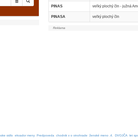
PINAS
veľký plochý čln - južná Am
PINASA
veľký plochý čln
nske sidlo
ekvador meny
Predpoveda
chodnik v o vinohrade
ženské meno .4.
DVOJČA
let sp