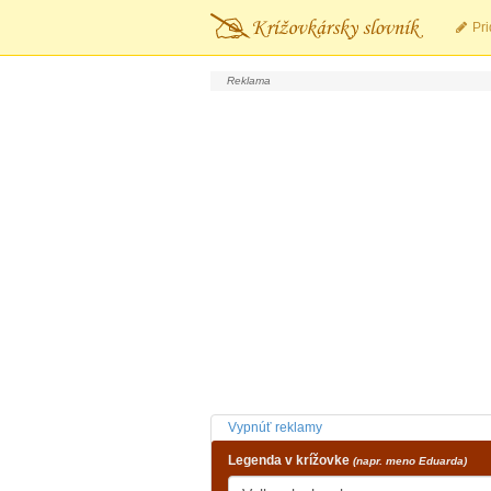
Pri
Vypnúť reklamy
Legenda v krížovke
(napr. meno Eduarda)