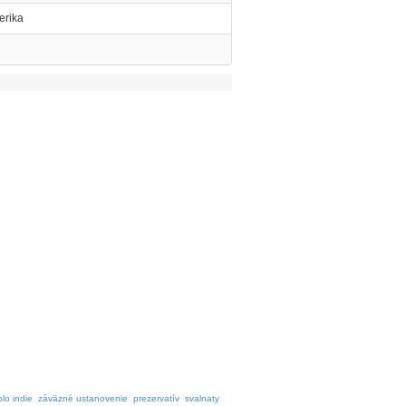
erika
olo indie
záväzné ustanovenie
prezervatív
svalnaty