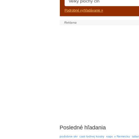
Podrobné vyhľadávanie »
Posledné hľadania
podobne skr
cast lodnej kostry
napr. v Nemecku
talia