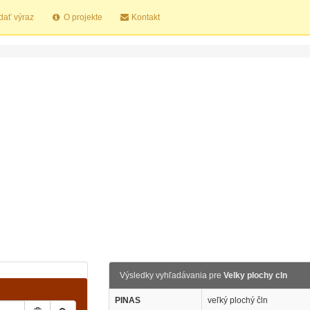
dať výraz
O projekte
Kontakt
Výsledky vyhľadávania pre
Velky plochy cln
PINAS
veľký plochý čln