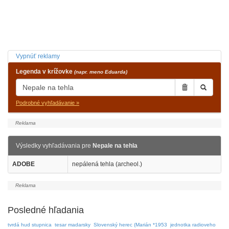
Vypnúť reklamy
Legenda v krížovke
(napr. meno Eduarda)
Podrobné vyhľadávanie »
Výsledky vyhľadávania pre
Nepale na tehla
ADOBE
nepálená tehla (archeol.)
Posledné hľadania
tvrdá hud stupnica
tesar madarsky
Slovenský herec (Marián *1953
jednotka radioveho