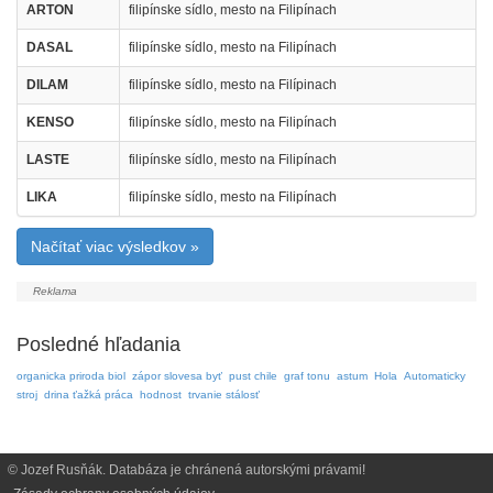
ARTON
filipínske sídlo, mesto na Filipínach
DASAL
filipínske sídlo, mesto na Filipínach
DILAM
filipínske sídlo, mesto na Filípinach
KENSO
filipínske sídlo, mesto na Filipínach
LASTE
filipínske sídlo, mesto na Filipínach
LIKA
filipínske sídlo, mesto na Filipínach
Načítať viac výsledkov »
Posledné hľadania
organicka priroda biol
zápor slovesa byť
pust chile
graf tonu
astum
Hola
Automaticky
stroj
drina ťažká práca
hodnost
trvanie stálosť
© Jozef Rusňák. Databáza je chránená autorskými právami!